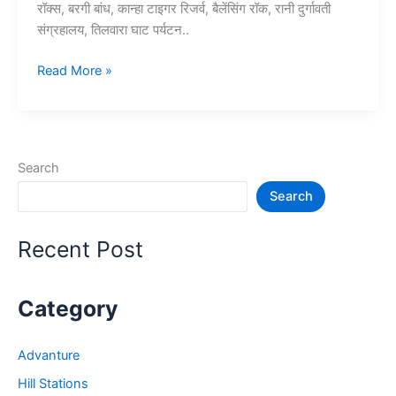
रॉक्स, बरगी बांध, कान्हा टाइगर रिजर्व, बैलेंसिंग रॉक, रानी दुर्गावती
संग्रहालय, तिलवारा घाट पर्यटन..
10+
Read More »
जबलपुर
में
घूमने
की
Search
जगह
Search
–
Jabalpur
Tourist
Recent Post
Places
Category
Advanture
Hill Stations