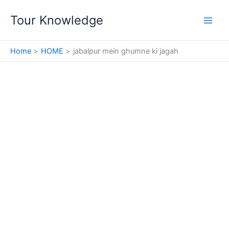
Skip
Tour Knowledge
to
content
Home
HOME
jabalpur mein ghumne ki jagah