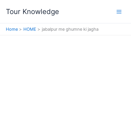
Skip
Tour Knowledge
to
content
Home
HOME
jabalpur me ghumne ki jagha