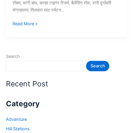
रॉक्स, बरगी बांध, कान्हा टाइगर रिजर्व, बैलेंसिंग रॉक, रानी दुर्गावती
संग्रहालय, तिलवारा घाट पर्यटन..
10+
Read More »
जबलपुर
में
घूमने
की
Search
जगह
Search
–
Jabalpur
Tourist
Recent Post
Places
Category
Advanture
Hill Stations