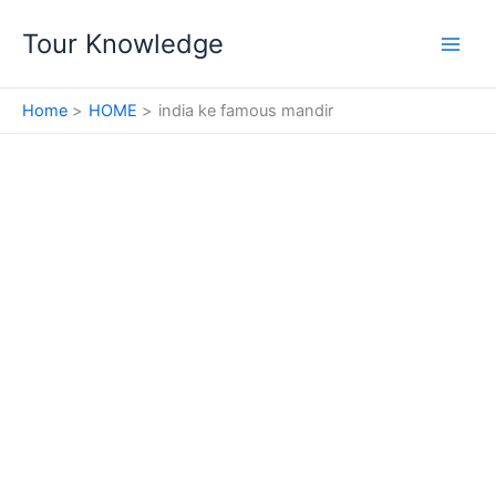
Skip
Tour Knowledge
to
content
Home
HOME
india ke famous mandir