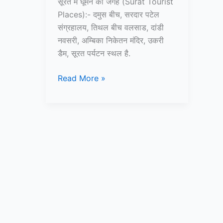
सूरत में घूमने की जगह (Surat Tourist
Places):- दमुस बीच, सरदार पटेल
संग्रहालय, तिथल बीच वलसाड, दांडी
नवसरी, अम्बिका निकेतन मंदिर, उकरी
डैम, सूरत पर्यटन स्थल है.
15+
Read More »
सुरत
में
घूमने
की
जगह
–
Surat
Tourist
Places