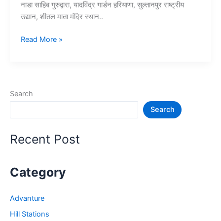
नाडा साहिब गुरुद्वारा, यादविंद्र गार्डन हरियाणा, सुल्तानपुर राष्ट्रीय
उद्यान, शीतल माता मंदिर स्थान..
हरियाणा
Read More »
में
घूमने
की
जगह
Search
–
Search
Haryana
Tourist
Places
Recent Post
Category
Advanture
Hill Stations