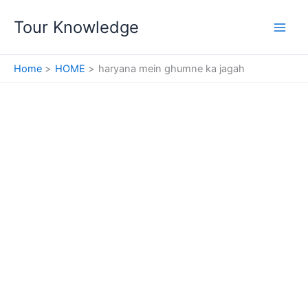
Skip
Tour Knowledge
to
content
Home
HOME
haryana mein ghumne ka jagah