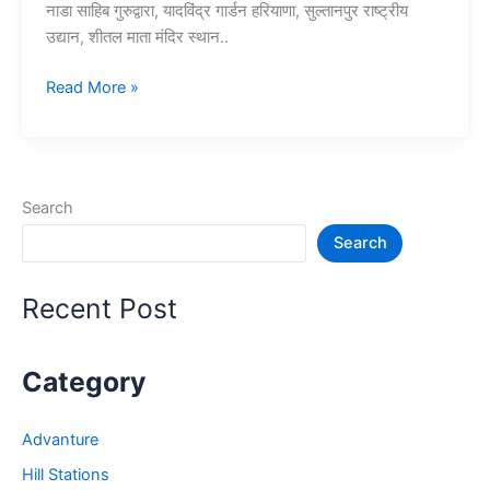
नाडा साहिब गुरुद्वारा, यादविंद्र गार्डन हरियाणा, सुल्तानपुर राष्ट्रीय
उद्यान, शीतल माता मंदिर स्थान..
हरियाणा
Read More »
में
घूमने
की
जगह
Search
–
Search
Haryana
Tourist
Places
Recent Post
Category
Advanture
Hill Stations