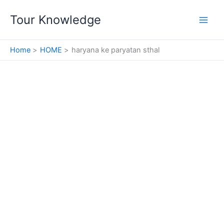
Skip
Tour Knowledge
to
content
Home
HOME
haryana ke paryatan sthal