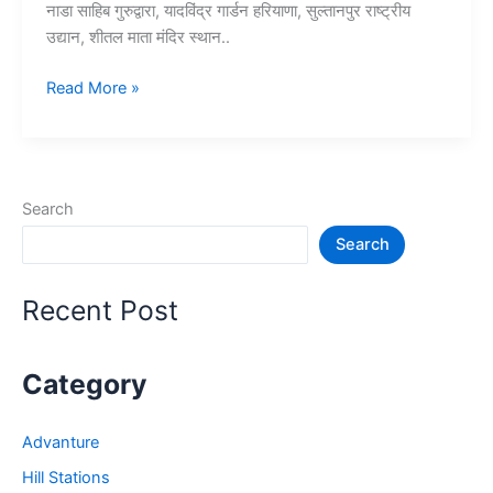
नाडा साहिब गुरुद्वारा, यादविंद्र गार्डन हरियाणा, सुल्तानपुर राष्ट्रीय
उद्यान, शीतल माता मंदिर स्थान..
हरियाणा
Read More »
में
घूमने
की
जगह
Search
–
Search
Haryana
Tourist
Places
Recent Post
Category
Advanture
Hill Stations