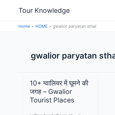
Skip
Tour Knowledge
to
content
Home
HOME
gwalior paryatan sthal
gwalior paryatan stha
10+ ग्वालियर में घूमने की
जगह – Gwalior
Tourist Places