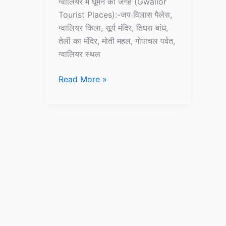
ग्वालियर में घूमने की जगह (Gwalior
Tourist Places):-जय विलास पैलेस,
ग्वालियर किला, सूर्य मंदिर, तिघरा बांध,
तेली का मंदिर, मोती महल, गोपाचल पर्वत,
ग्वालियर स्थल
10+
Read More »
ग्वालियर
में
घूमने
की
जगह
–
Gwalior
Tourist
Places