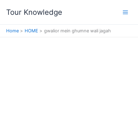
Skip
Tour Knowledge
to
content
Home
HOME
gwalior mein ghumne wali jagah