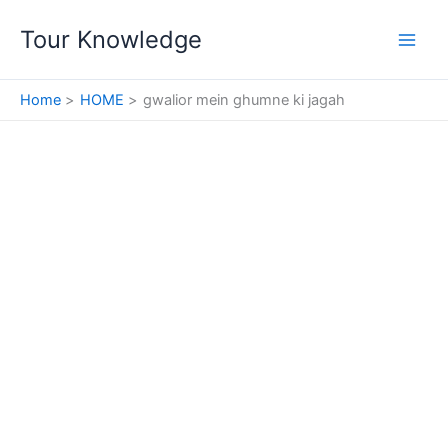
Skip
Tour Knowledge
to
content
Home
HOME
gwalior mein ghumne ki jagah