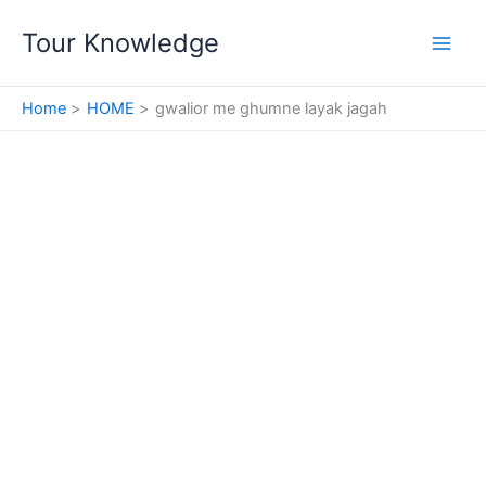
Skip
Tour Knowledge
to
content
Home
HOME
gwalior me ghumne layak jagah