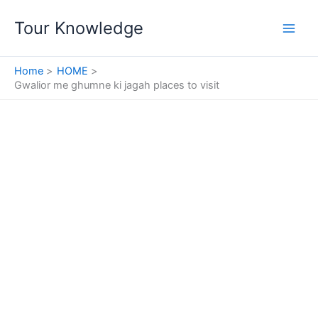
Skip
Tour Knowledge
to
content
Home
HOME
Gwalior me ghumne ki jagah places to visit