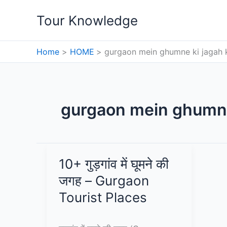
Skip
Tour Knowledge
to
content
Home
HOME
gurgaon mein ghumne ki jagah 
gurgaon mein ghumne
10+ गुड़गांव में घूमने की
जगह – Gurgaon
Tourist Places