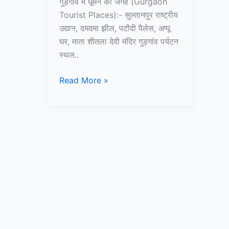
गुड़गांव में घूमने की जगह (Gurgaon
Tourist Places):- सुल्तानपुर राष्ट्रीय
उद्यान, दमदमा झील, पटौदी पैलेस, अप्पू
घर, माता शीतला देवी मंदिर गुड़गांव पर्यटन
स्थल..
10+
Read More »
गुड़गांव
में
घूमने
की
जगह
–
Gurgaon
Tourist
Places