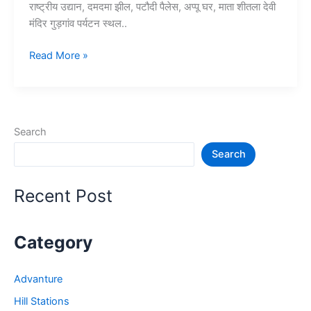
राष्ट्रीय उद्यान, दमदमा झील, पटौदी पैलेस, अप्पू घर, माता शीतला देवी
मंदिर गुड़गांव पर्यटन स्थल..
10+
Read More »
गुड़गांव
में
घूमने
की
Search
जगह
Search
–
Gurgaon
Tourist
Recent Post
Places
Category
Advanture
Hill Stations