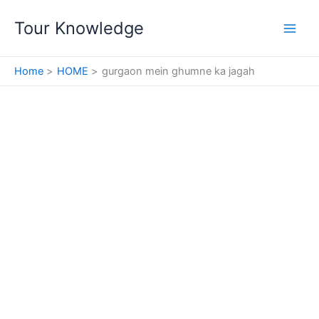
Skip
Tour Knowledge
to
content
Home
HOME
gurgaon mein ghumne ka jagah