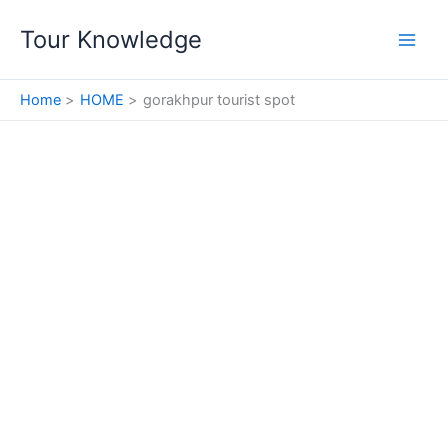
Skip
Tour Knowledge
to
content
Home
HOME
gorakhpur tourist spot