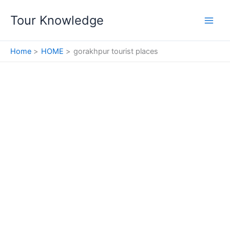
Skip
Tour Knowledge
to
content
Home
HOME
gorakhpur tourist places