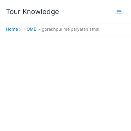
Skip
Tour Knowledge
to
content
Home
HOME
gorakhpur me paryatan sthal