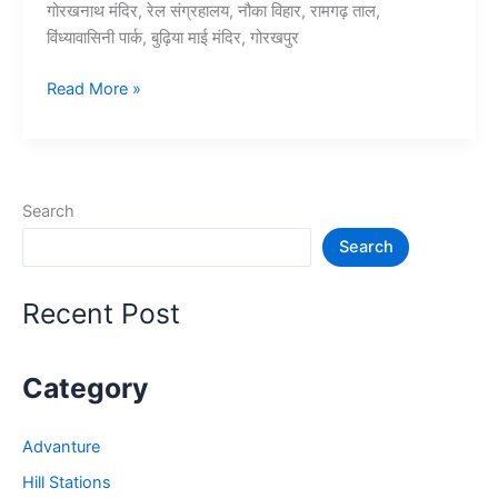
गोरखनाथ मंदिर, रेल संग्रहालय, नौका विहार, रामगढ़ ताल,
विंध्यावासिनी पार्क, बुढ़िया माई मंदिर, गोरखपुर
10+
Read More »
गोरखपुर
में
घूमने
की
Search
जगह
Search
–
Gorakhpur
Tourist
Recent Post
Places
Category
Advanture
Hill Stations