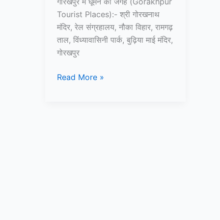
गोरखपुर में घूमने की जगह (Gorakhpur
Tourist Places):- श्री गोरखनाथ
मंदिर, रेल संग्रहालय, नौका विहार, रामगढ़
ताल, विंध्यावासिनी पार्क, बुढ़िया माई मंदिर,
गोरखपुर
10+
Read More »
गोरखपुर
में
घूमने
की
जगह
–
Gorakhpur
Tourist
Places