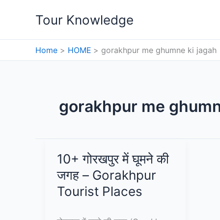
Skip
Tour Knowledge
to
content
Home
HOME
gorakhpur me ghumne ki jagah
gorakhpur me ghumne
10+ गोरखपुर में घूमने की
जगह – Gorakhpur
Tourist Places