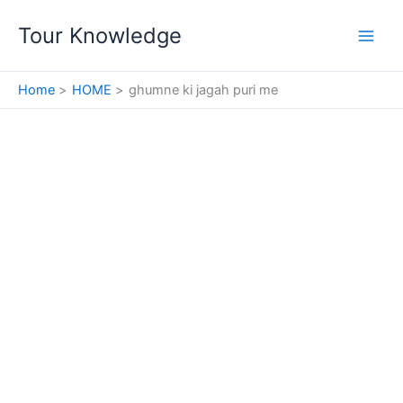
Skip
Tour Knowledge
to
content
Home
HOME
ghumne ki jagah puri me