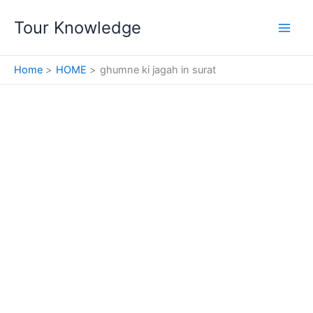
Skip
Tour Knowledge
to
content
Home
HOME
ghumne ki jagah in surat