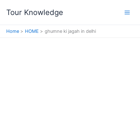
Skip
Tour Knowledge
to
content
Home
HOME
ghumne ki jagah in delhi