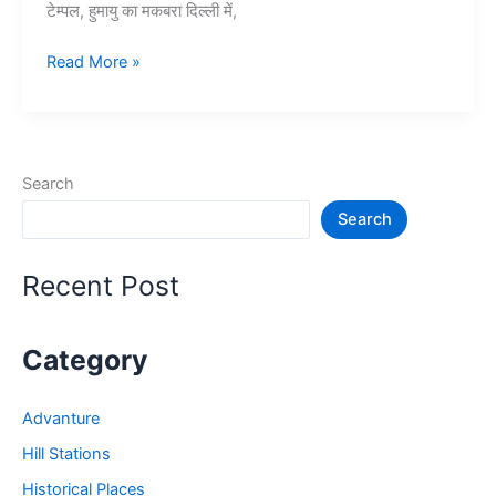
टेम्पल, हुमायु का मकबरा दिल्ली में,
दिल्ली
Read More »
में
घूमने
की
15
Search
प्रसिद्ध
Search
जगह
–
Delhi
Recent Post
Tourist
Places
Category
Advanture
Hill Stations
Historical Places