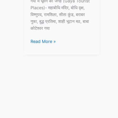
गया में घूमने की जगह (Gaya Tourist
Places)- महाबोधि मंदिर, बोधि वृक्ष,
विष्णुपद, रामशिला, सीता कुंड, बराबर
गुफा, बुद्ध प्रतिमा, शाही भूटान मठ, बाबा
कोटेश्वर गया
10+
Read More »
गया
में
घूमने
की
जगह
–
Gaya
Tourist
Places