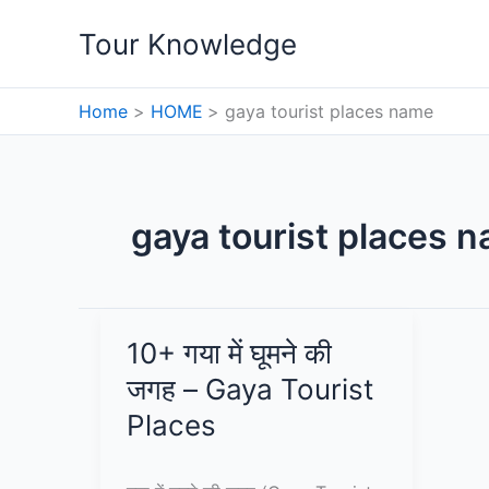
Skip
Tour Knowledge
to
content
Home
HOME
gaya tourist places name
gaya tourist places 
10+ गया में घूमने की
जगह – Gaya Tourist
Places