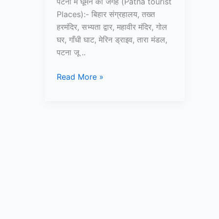
पटना में घूमने की जगह (Patna tourist
Places):- बिहार संग्रहालय, तख्त
हरमंदिर, सभ्यता द्वार, महावीर मंदिर, गोल
घर, गाँधी घाट, मेरिन ड्राइव, तारा मंडल,
पटना जू ..
पटना
Read More »
में
घूमने
की
जगह
–
Patna
me
ghumne
ki
jagah