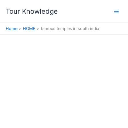
Skip
Tour Knowledge
to
content
Home
HOME
famous temples in south india