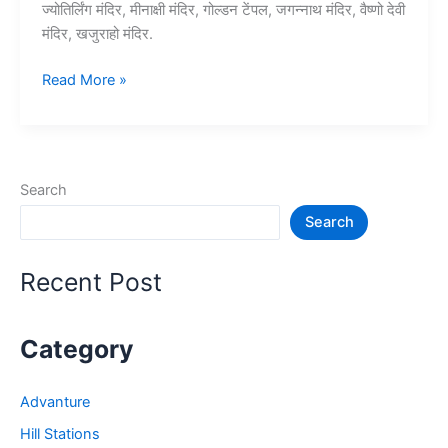
ज्योतिर्लिंग मंदिर, मीनाक्षी मंदिर, गोल्डन टेंपल, जगन्नाथ मंदिर, वैष्णो देवी
मंदिर, खजुराहो मंदिर.
20+
Read More »
भारत
के
प्रसिद्ध
मंदिर
Search
–
Search
Famous
Temple
in
Recent Post
India
Category
Advanture
Hill Stations