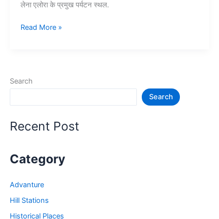
लेना एलोरा के प्रमुख पर्यटन स्थल.
एलोरा
Read More »
गुफाएं
घूमने
की
सम्पूर्ण
Search
जानकारी
Search
–
Ellora
Caves
Recent Post
in
India
Category
Advanture
Hill Stations
Historical Places