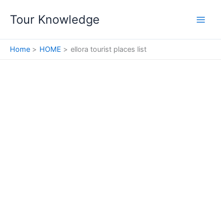
Skip
Tour Knowledge
to
content
Home
HOME
ellora tourist places list