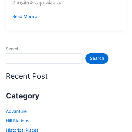
लेना एलोरा के प्रमुख पर्यटन स्थल.
एलोरा
Read More »
गुफाएं
घूमने
की
सम्पूर्ण
Search
जानकारी
Search
–
Ellora
Caves
Recent Post
in
India
Category
Advanture
Hill Stations
Historical Places