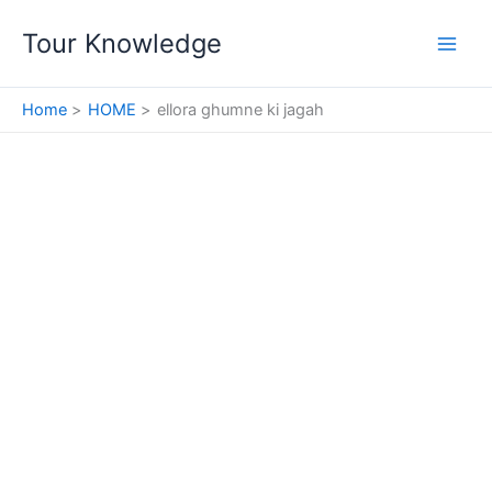
Skip
Tour Knowledge
to
content
Home
HOME
ellora ghumne ki jagah