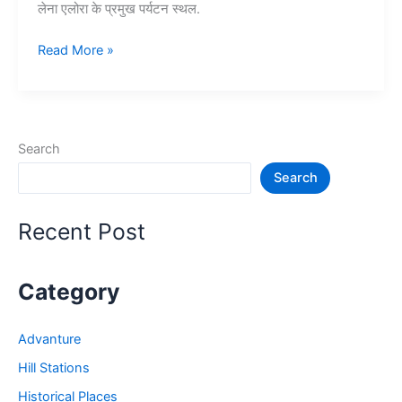
लेना एलोरा के प्रमुख पर्यटन स्थल.
एलोरा
Read More »
गुफाएं
घूमने
की
सम्पूर्ण
Search
जानकारी
Search
–
Ellora
Caves
Recent Post
in
India
Category
Advanture
Hill Stations
Historical Places