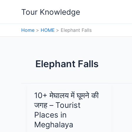
Skip
Tour Knowledge
to
content
Home
HOME
Elephant Falls
Elephant Falls
10+ मेघालय में घूमने की
जगह – Tourist
Places in
Meghalaya