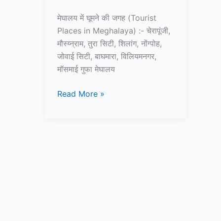
मेघालय में घूमने की जगह (Tourist
Places in Meghalaya) :- चेरापूंजी,
मौस्य्न्राम, तुरा सिटी, शिलांग, नोंग्पोह,
जोवाई सिटी, बाघमारा, विलियमनगर,
मॉसमाई गुफा मेघालय
10+
Read More »
मेघालय
में
घूमने
की
जगह
–
Tourist
Places
in