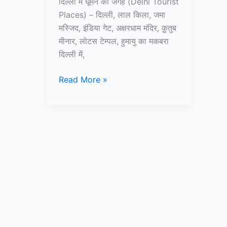
दिल्ली में घूमने की जगह (Delhi Tourist
Places) – दिल्ली, लाल किला, जमा
मस्जिद, इंडिया गेट, अक्षरधाम मंदिर, क़ुतुब
मीनार, लोटस टेम्पल, हुमायु का मकबरा
दिल्ली में,
दिल्ली
Read More »
में
घूमने
की
15
प्रसिद्ध
जगह
–
Delhi
Tourist
Places