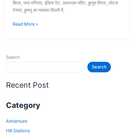
किला, जमा मस्जिद, इंडिया गेट, अक्षरधाम मंदिर, क़ुतुब मीनार, लोटस
टेम्पल, हुमायु का मकबरा दिल्ली में,
दिल्ली
Read More »
में
घूमने
की
15
Search
प्रसिद्ध
Search
जगह
–
Delhi
Recent Post
Tourist
Places
Category
Advanture
Hill Stations