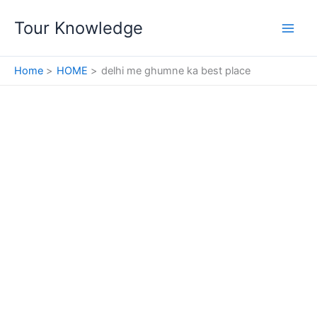
Skip
Tour Knowledge
to
content
Home
HOME
delhi me ghumne ka best place