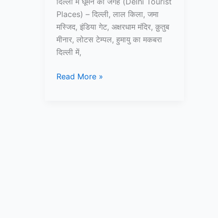
दिल्ली में घूमने की जगह (Delhi Tourist
Places) – दिल्ली, लाल किला, जमा
मस्जिद, इंडिया गेट, अक्षरधाम मंदिर, क़ुतुब
मीनार, लोटस टेम्पल, हुमायु का मकबरा
दिल्ली में,
दिल्ली
Read More »
में
घूमने
की
15
प्रसिद्ध
जगह
–
Delhi
Tourist
Places