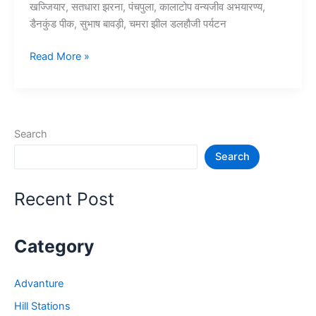
खज्जियार, सतधारा झरना, पंचपुला, कालाटोप वन्यजीव अभयारण्य,
डैनकुंड पीक, सुभाष बावड़ी, चमरा झील डलहौजी पर्यटन
10+
Read More »
डलहौजी
में
घूमने
की
Search
जगह
Search
–
Dalhousie
Tourist
Recent Post
Places
Category
Advanture
Hill Stations