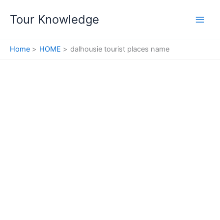
Skip
Tour Knowledge
to
content
Home
HOME
dalhousie tourist places name