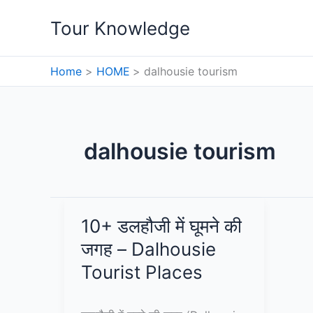
Skip
Tour Knowledge
to
content
Home
HOME
dalhousie tourism
dalhousie tourism
10+ डलहौजी में घूमने की
जगह – Dalhousie
Tourist Places