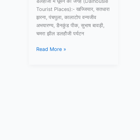
डलहौजी में घूमने की जगह (Dalhousie
Tourist Places):- खज्जियार, सतधारा
झरना, पंचपुला, कालाटोप वन्यजीव
अभयारण्य, डैनकुंड पीक, सुभाष बावड़ी,
चमरा झील डलहौजी पर्यटन
10+
Read More »
डलहौजी
में
घूमने
की
जगह
–
Dalhousie
Tourist
Places