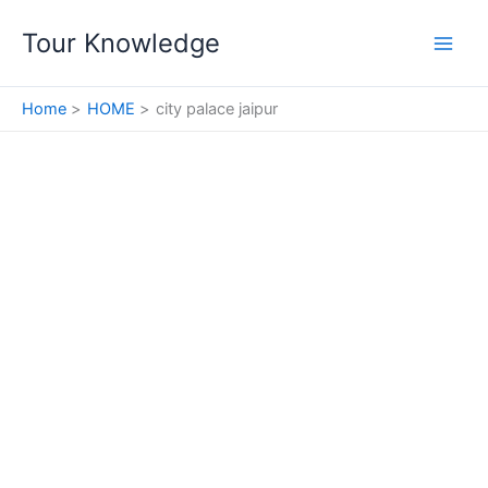
Skip
Tour Knowledge
to
content
Home
HOME
city palace jaipur