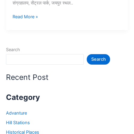
संग्रहालय, सेंट्रल पार्क, जयपुर स्थल..
Top
Read More »
10+
जयपुर
में
घूमने
Search
की
Search
जगह
–
Jaipur
Recent Post
Tourist
Places
Category
Advanture
Hill Stations
Historical Places