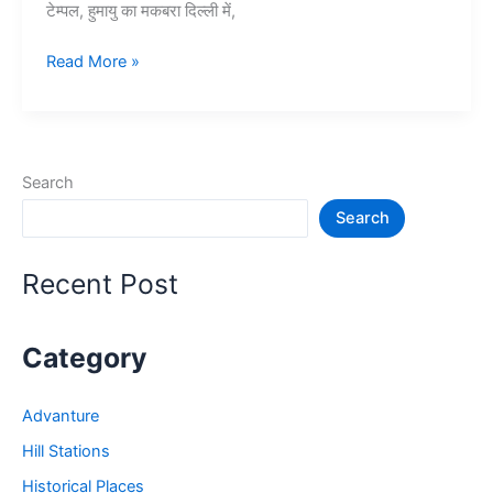
टेम्पल, हुमायु का मकबरा दिल्ली में,
दिल्ली
Read More »
में
घूमने
की
15
Search
प्रसिद्ध
Search
जगह
–
Delhi
Recent Post
Tourist
Places
Category
Advanture
Hill Stations
Historical Places