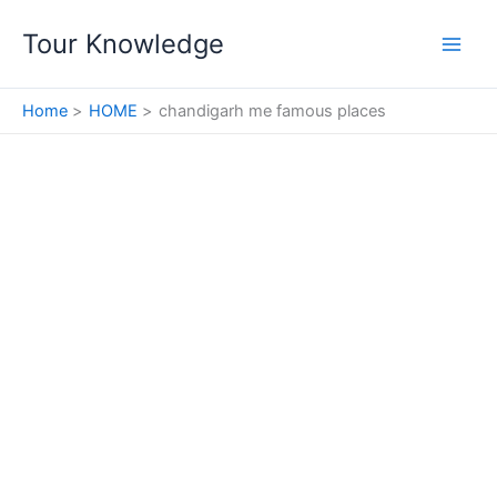
Skip
Tour Knowledge
to
content
Home
HOME
chandigarh me famous places