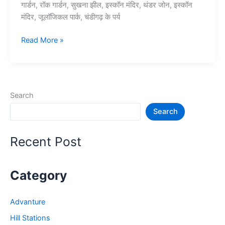
गार्डन, रॉक गार्डन, सुखना झील, इस्कॉन मंदिर, थंडर जोन, इस्कॉन
मंदिर, जूलॉजिकल पार्क, चंडीगढ़ के पर्य
10+
Read More »
चंडीगढ़
में
घूमने
की
Search
जगह
Search
–
Chandigarh
Tourist
Recent Post
Places
Category
Advanture
Hill Stations