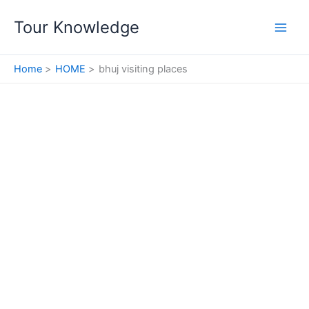
Skip
Tour Knowledge
to
content
Home
HOME
bhuj visiting places