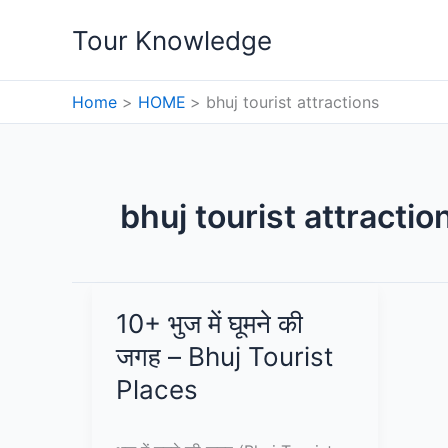
Skip
Tour Knowledge
to
content
Home
HOME
bhuj tourist attractions
bhuj tourist attractio
10+ भुज में घूमने की
जगह – Bhuj Tourist
Places