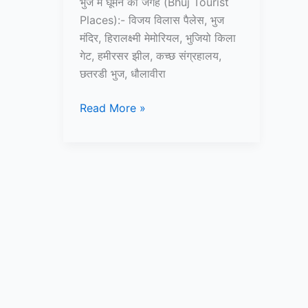
भुज में घूमने की जगह (Bhuj Tourist
Places):- विजय विलास पैलेस, भुज
मंदिर, हिरालक्ष्मी मेमोरियल, भुजियो किला
गेट, हमीरसर झील, कच्छ संग्रहालय,
छतरडी भुज, धौलावीरा
10+
Read More »
भुज
में
घूमने
की
जगह
–
Bhuj
Tourist
Places