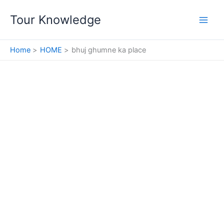
Skip
Tour Knowledge
to
content
Home
HOME
bhuj ghumne ka place