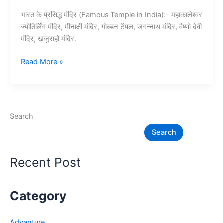
भारत के प्रसिद्ध मंदिर (Famous Temple in India):- महाकालेश्वर
ज्योतिर्लिंग मंदिर, मीनाक्षी मंदिर, गोल्डन टेंपल, जगन्नाथ मंदिर, वैष्णो देवी
मंदिर, खजुराहो मंदिर.
20+
Read More »
भारत
के
प्रसिद्ध
मंदिर
Search
–
Search
Famous
Temple
in
Recent Post
India
Category
Advanture