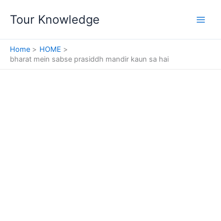
Skip
Tour Knowledge
to
content
Home
HOME
bharat mein sabse prasiddh mandir kaun sa hai