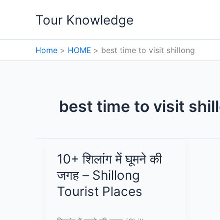
Skip
Tour Knowledge
to
content
Home
HOME
best time to visit shillong
best time to visit shil
10+ शिलांग में घूमने की
जगह – Shillong
Tourist Places