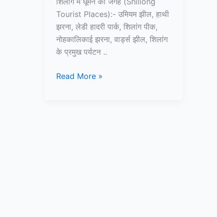
शिलांग में घूमने की जगह (Shillong
Tourist Places):- उमियम झील, हाथी
झरना, लेडी हादरी पार्क, शिलांग पीक,
नोहकालिकाई झरना, वार्ड्स झील, शिलांग
के प्रमुख पर्यटन ..
10+
Read More »
शिलांग
में
घूमने
की
जगह
–
Shillong
Tourist
Places