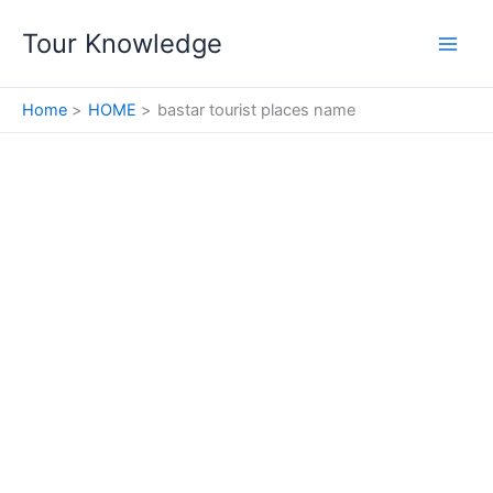
Skip
Tour Knowledge
to
content
Home
HOME
bastar tourist places name