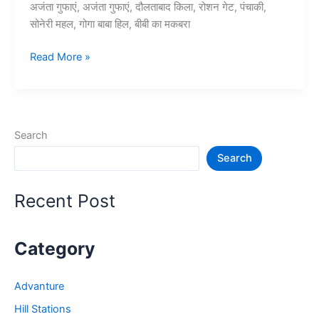
अजंता गुफाएं, अजंता गुफाएं, दौलताबाद किला, रोशन गेट, पंचाकी,
सोनेरी महल, गोगा बाबा हिल, बीबी का मकबरा
10+
Read More »
औरंगाबाद
में
घूमने
की
Search
जगह
Search
–
Aurangabad
Tourist
Recent Post
Places
Category
Advanture
Hill Stations