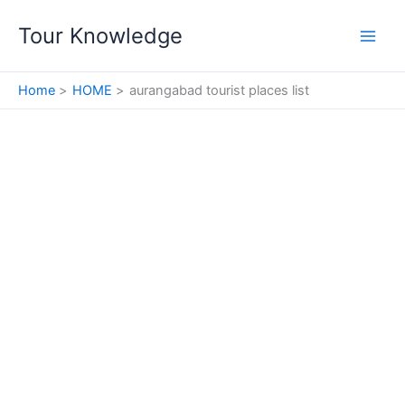
Skip
Tour Knowledge
to
content
Home
HOME
aurangabad tourist places list