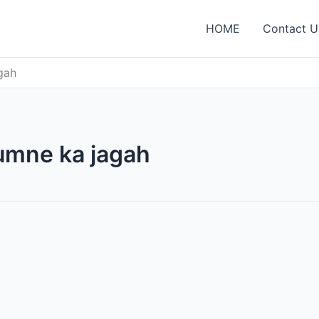
HOME
Contact U
gah
umne ka jagah