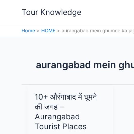
Skip
Tour Knowledge
to
content
Home
HOME
aurangabad mein ghumne ka ja
aurangabad mein gh
10+ औरंगाबाद में घूमने
की जगह –
Aurangabad
Tourist Places