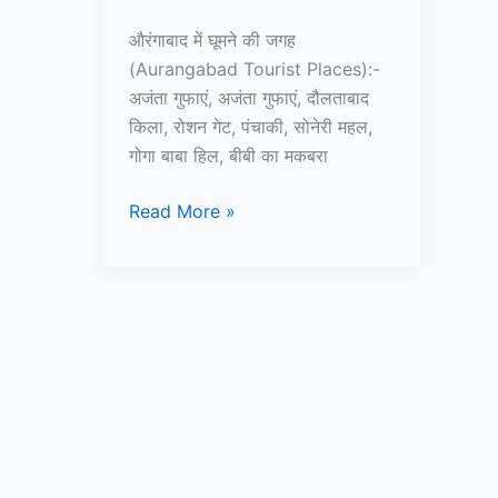
औरंगाबाद में घूमने की जगह
(Aurangabad Tourist Places):-
अजंता गुफाएं, अजंता गुफाएं, दौलताबाद
किला, रोशन गेट, पंचाकी, सोनेरी महल,
गोगा बाबा हिल, बीबी का मकबरा
10+
Read More »
औरंगाबाद
में
घूमने
की
जगह
–
Aurangabad
Tourist
Places