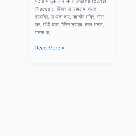
पटना में घूमने की जगह (Patna tourist
Places):- बिहार संग्रहालय, तख्त
हरमंदिर, सभ्यता द्वार, महावीर मंदिर, गोल
घर, गाँधी घाट, मेरिन ड्राइव, तारा मंडल,
पटना जू ..
पटना
Read More »
में
घूमने
की
जगह
–
Patna
me
ghumne
ki
jagah