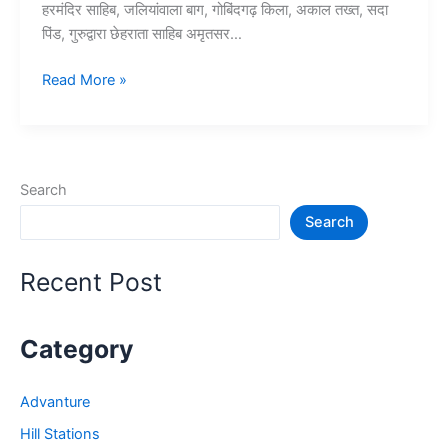
हरमंदिर साहिब, जलियांवाला बाग, गोबिंदगढ़ किला, अकाल तख्त, सदा
पिंड, गुरुद्वारा छेहराता साहिब अमृतसर…
10+
Read More »
अमृतसर
में
घूमने
की
Search
जगह
Search
–
Amritsar
Tourist
Recent Post
Places
Category
Advanture
Hill Stations