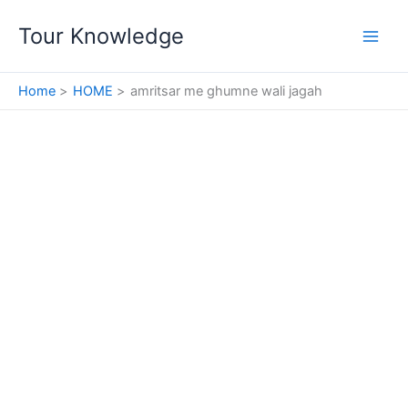
Skip
Tour Knowledge
to
content
Home
HOME
amritsar me ghumne wali jagah