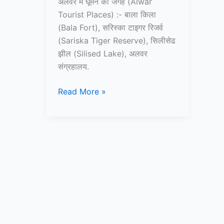
अलवर में घूमने की जगह (Alwar
Tourist Places) :- बाला किला
(Bala Fort), सरिस्का टाइगर रिजर्व
(Sariska Tiger Reserve), सिलीसेढ
झील (Silised Lake), अलवर
संग्रहालय.
10+
Read More »
अलवर
में
घूमने
की
जगह
–
Alwar
Tourist
Places