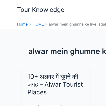
Skip
Tour Knowledge
to
content
Home
HOME
alwar mein ghumne ke liye jaga
alwar mein ghumne ke
10+ अलवर में घूमने की
जगह – Alwar Tourist
Places