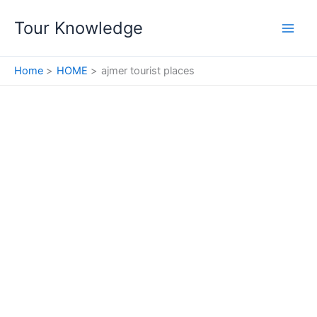
Skip
Tour Knowledge
to
content
Home
HOME
ajmer tourist places