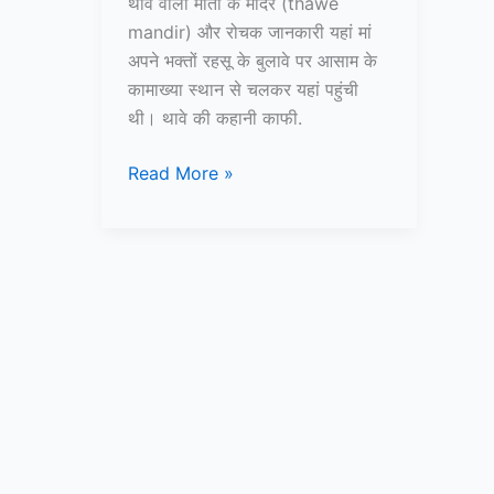
थावे वाली माता के मंदिर (thawe
mandir) और रोचक जानकारी यहां मां
अपने भक्तों रहसू के बुलावे पर आसाम के
कामाख्या स्थान से चलकर यहां पहुंची
थी। थावे की कहानी काफी.
थावे
Read More »
वाली
माता
के
मंदिर
और
रोचक
जानकारी
–
Thawe
Mandir