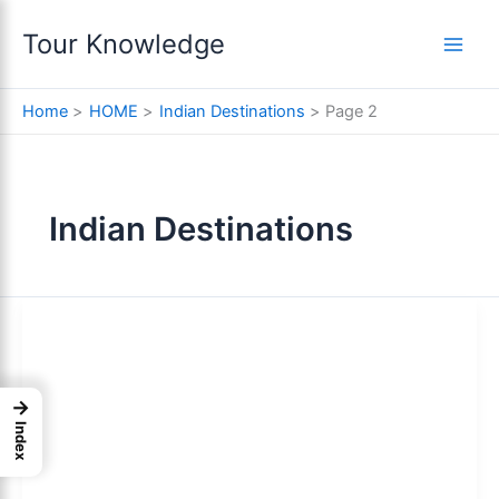
Skip
Tour Knowledge
to
content
Home
HOME
Indian Destinations
Page 2
Indian Destinations
→
Index