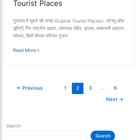
Tourist Places
–
Chennai
Tourist
गुजरात में घूमने की जगह (Gujarat Tourist Places)- स्टैच्यू ऑफ
Places
यूनिटी, गिर राष्ट्रीय उद्यान, सोमनाथ मंदिर, द्वारका, साबरमती आश्रम.
लोथल, सिदी सैय्यद मस्जिद गुजरा
10+
Read More »
गुजरात
में
घूमने
की
जगह
←
Previous
1
2
3
…
6
–
Next
→
Gujarat
Tourist
Places
Search
Search